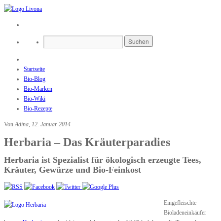
Startseite
Bio-Blog
Bio-Marken
Bio-Wiki
Bio-Rezepte
Von
Adina
,
12. Januar 2014
Herbaria – Das Kräuterparadies
Herbaria ist Spezialist für ökologisch erzeugte Tees,
Kräuter, Gewürze und Bio-Feinkost
Eingefleischte
Bioladeneinkäufer