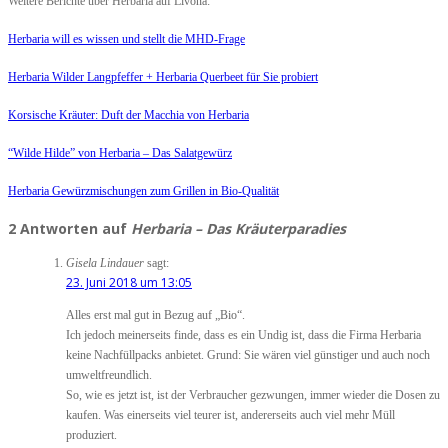
Weitere Berichte über Herbaria auf Livona:
Herbaria will es wissen und stellt die MHD-Frage
Herbaria Wilder Langpfeffer + Herbaria Querbeet für Sie probiert
Korsische Kräuter: Duft der Macchia von Herbaria
“Wilde Hilde” von Herbaria – Das Salatgewürz
Herbaria Gewürzmischungen zum Grillen in Bio-Qualität
2 Antworten auf
Herbaria – Das Kräuterparadies
Gisela Lindauer
sagt:
23. Juni 2018 um 13:05
Alles erst mal gut in Bezug auf „Bio“.
Ich jedoch meinerseits finde, dass es ein Undig ist, dass die Firma Herbaria
keine Nachfüllpacks anbietet. Grund: Sie wären viel günstiger und auch noch
umweltfreundlich.
So, wie es jetzt ist, ist der Verbraucher gezwungen, immer wieder die Dosen zu
kaufen. Was einerseits viel teurer ist, andererseits auch viel mehr Müll
produziert.