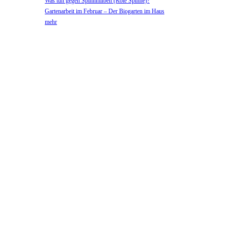
Was tun gegen Spinnmilben (Rote Spinne)?
Gartenarbeit im Februar – Der Biogarten im Haus
mehr
google-Anzeigen-1