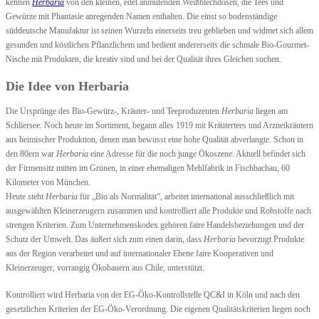
kennen
Herbaria
von den kleinen, edel anmutenden Weißblechdosen, die Tees und
Gewürze mit Phantasie anregenden Namen enthalten. Die einst so bodenständige
süddeutsche Manufaktur ist seinen Wurzeln einerseits treu geblieben und widmet sich allem
gesunden und köstlichen Pflanzlichem und bedient andererseits die schmale Bio-Gourmet-
Nische mit Produkten, die kreativ sind und bei der Qualität ihres Gleichen suchen.
Die Idee von Herbaria
Die Ursprünge des Bio-Gewürz-, Kräuter- und Teeproduzenten
Herbaria
liegen am
Schliersee. Noch heute im Sortiment, begann alles 1919 mit Kräutertees und Arzneikräutern
aus heimischer Produktion, denen man bewusst eine hohe Qualität abverlangte. Schon in
den 80ern war
Herbaria
eine Adresse für die noch junge Ökoszene. Aktuell befindet sich
der Firmensitz mitten im Grünen, in einer ehemaligen Mehlfabrik in Fischbachau, 60
Kilometer von München.
Heute steht
Herbaria
für „Bio als Normalität“, arbeitet international ausschließlich mit
ausgewählten Kleinerzeugern zusammen und kontrolliert alle Produkte und Rohstoffe nach
strengen Kriterien. Zum Unternehmenskodex gehören faire Handelsbeziehungen und der
Schutz der Umwelt. Das äußert sich zum einen darin, dass
Herbaria
bevorzugt Produkte
aus der Region verarbeitet und auf internationaler Ebene faire Kooperativen und
Kleinerzeuger, vorrangig Ökobauern aus Chile, unterstützt.
Kontrolliert wird Herbaria von der EG-Öko-Kontrollstelle QC&I in Köln und nach den
gesetzlichen Kriterien der EG-Öko-Verordnung. Die eigenen Qualitätskriterien liegen noch